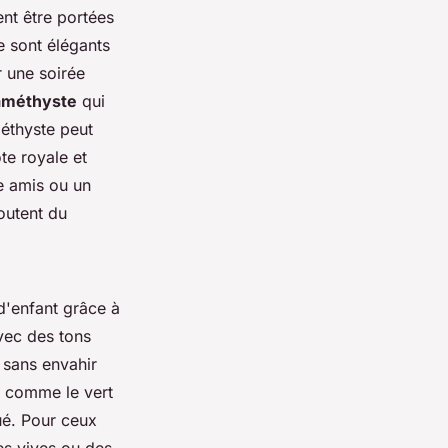
nt être portées
 sont élégants
r une soirée
 améthyste
qui
méthyste peut
te royale et
e amis ou un
outent du
d'enfant grâce à
avec des tons
 sans envahir
 comme le vert
ué. Pour ceux