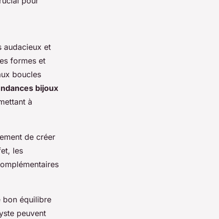
rucial pour
s audacieux et
ses formes et
aux boucles
endances bijoux
mettant à
ement de créer
et, les
 complémentaires
e bon équilibre
hyste peuvent