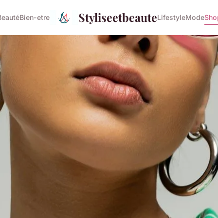
Styliseetbeaute
Beauté
Bien-etre
Lifestyle
Mode
Sho