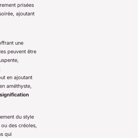
èrement prisées
oirée, ajoutant
offrant une
les peuvent être
suspente,
t
ut en ajoutant
 en améthyste,
signification
lement du style
 ou des créoles,
ns qui