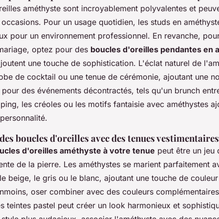
reilles améthyste sont incroyablement polyvalentes et peuve
s occasions. Pour un usage quotidien, les
studs
en améthyste
éaux pour un environnement professionnel. En revanche, pou
mariage, optez pour des
boucles d'oreilles pendantes en
t ajoutent une touche de sophistication. L'éclat naturel de l'a
obe de cocktail ou une tenue de cérémonie, ajoutant une no
, pour des événements décontractés, tels qu'un brunch entr
ing, les créoles ou les motifs fantaisie avec améthystes aj
personnalité.
es boucles d'oreilles avec des tenues vestimentaires
ucles d'oreilles améthyste à votre tenue
peut être un jeu 
lente de la pierre. Les améthystes se marient parfaitement 
 beige, le gris ou le blanc, ajoutant une touche de couleur
nmoins, oser combiner avec des couleurs complémentaires
 teintes pastel peut créer un look harmonieux et sophistiq