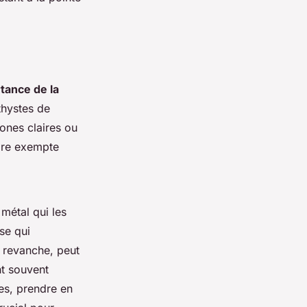
rtance de la
thystes de
ones claires ou
dire exempte
 métal qui les
se qui
 revanche, peut
nt souvent
ues, prendre en