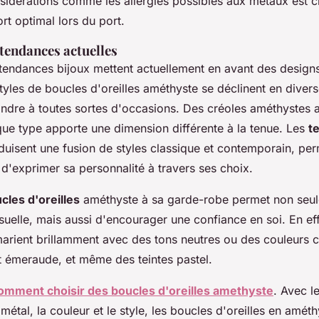
idérations comme les allergies possibles aux métaux est c
rt optimal lors du port.
tendances actuelles
tendances bijoux mettent actuellement en avant des design
tyles de boucles d'oreilles améthyste se déclinent en diver
pondre à toutes sortes d'occasions. Des créoles améthystes 
ue type apporte une dimension différente à la tenue. Les
t
duisent une fusion de styles classique et contemporain, per
d'exprimer sa personnalité à travers ses choix.
cles d'oreilles
améthyste à sa garde-robe permet non seul
uelle, mais aussi d'encourager une confiance en soi. En eff
arient brillamment avec des tons neutres ou des couleurs
rt émeraude, et même des teintes pastel.
omment choisir des boucles d'oreilles amethyste
. Avec l
 métal, la couleur et le style, les boucles d'oreilles en amét