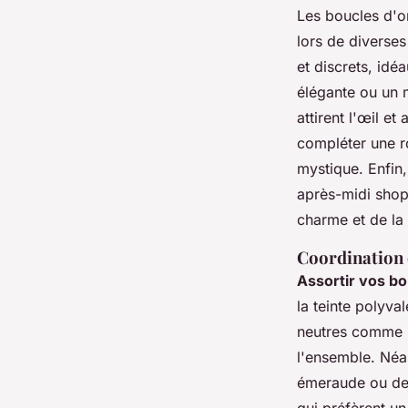
Les boucles d'o
lors de diverse
et discrets, id
élégante ou un 
attirent l'œil e
compléter une r
mystique. Enfin
après-midi shopp
charme et de la 
Coordination d
Assortir vos bo
la teinte polyva
neutres comme le
l'ensemble. Néa
émeraude ou des