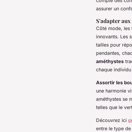
compte des cons
assurer un confo
S'adapter aux 
Côté mode, les 
innovants. Les s
tailles pour ré
pendantes, chaq
améthystes
tra
chaque individu 
Assortir les bou
une harmonie vis
améthystes se m
telles que le ve
Découvrez ici
c
entre le type de