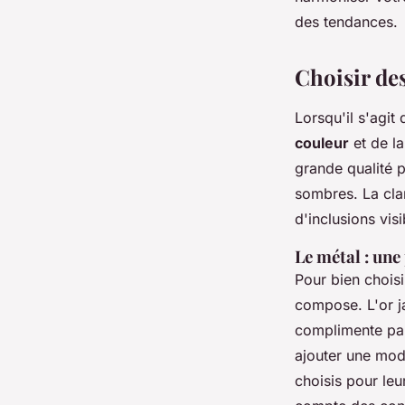
Sohan
•
11 novembre 2024
•
5 min de lecture
des tendances.
Choisir des
Lorsqu'il s'agit
couleur
et de la
grande qualité p
sombres. La clar
d'inclusions visi
Le métal : une
Pour bien choisir
compose. L'or j
complimente par
ajouter une mode
choisis pour leu