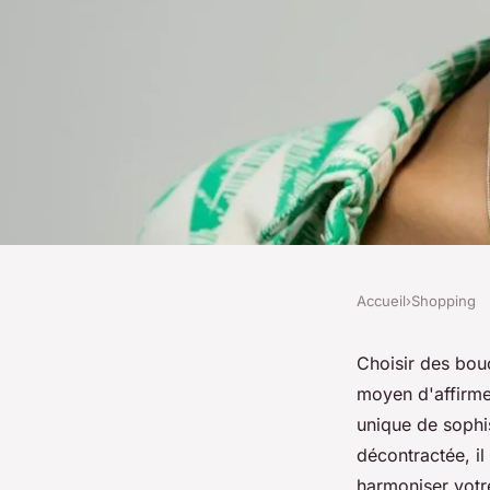
Accueil
›
Shopping
SHOPPING
Comment choisir de
Choisir des bouc
moyen d'affirmer
d'oreilles améthyste 
unique de sophis
décontractée, i
harmoniser votre