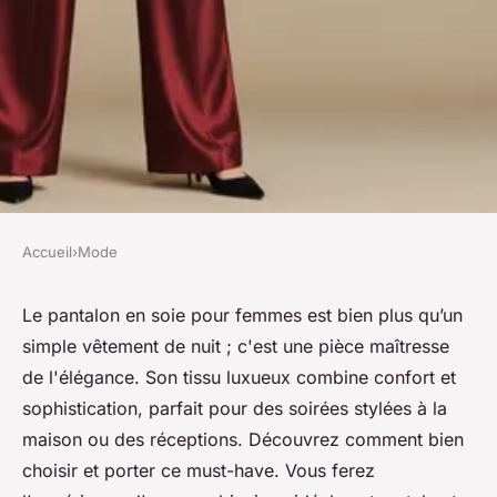
Accueil
›
Mode
MODE
Pantalon soie femme : le
Le pantalon en soie pour femmes est bien plus qu’un
simple vêtement de nuit ; c'est une pièce maîtresse
must-have pour des nuits
de l'élégance. Son tissu luxueux combine confort et
élégantes
sophistication, parfait pour des soirées stylées à la
maison ou des réceptions. Découvrez comment bien
Sohan
•
10 avril 2025
•
8 min de lecture
choisir et porter ce must-have. Vous ferez