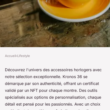
Accueil
›
Lifestyle
LIFESTYLE
Oh sélection : les accessoires
Découvrez l'univers des accessoires horlogers avec
notre sélection exceptionnelle. Kronos 36 se
horlogers à découvrir
démarque par son authenticité, offrant un certificat
validé par un NFT pour chaque montre. Des outils
Sohan
•
18 avril 2025
•
7 min de lecture
spécialisés aux options de personnalisation, chaque
détail est pensé pour les passionnés. Avec un choix