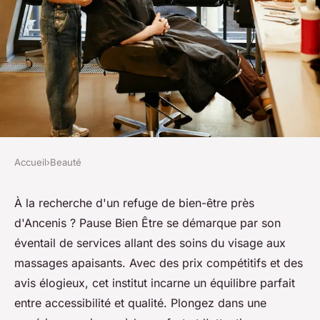
Accueil
›
Beauté
BEAUTÉ
L'institut de beauté proche
À la recherche d'un refuge de bien-être près
d'Ancenis ? Pause Bien Être se démarque par son
d'ancenis : un havre de bien-
éventail de services allant des soins du visage aux
être
massages apaisants. Avec des prix compétitifs et des
avis élogieux, cet institut incarne un équilibre parfait
Sohan
•
12 novembre 2024
•
8 min de lecture
entre accessibilité et qualité. Plongez dans une